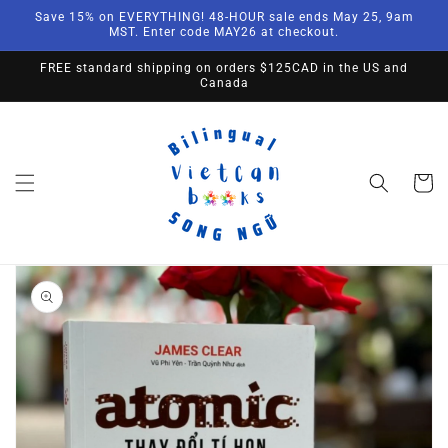
Skip to
Save 15% on EVERYTHING! 48-HOUR sale ends May 25, 9am
content
MST. Enter code MAY26 at checkout.
FREE standard shipping on orders $125CAD in the US and
Canada
Cart
Skip to
product
information