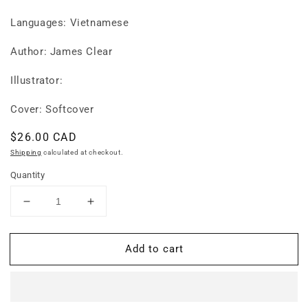
Languages: Vietnamese
Author: James Clear
Illustrator:
Cover: Softcover
Regular
$26.00 CAD
price
Shipping
calculated at checkout.
Quantity
Decrease
Increase
quantity
quantity
for
for
Add to cart
Thay
Thay
đổi
đổi
tí
tí
hon
hon