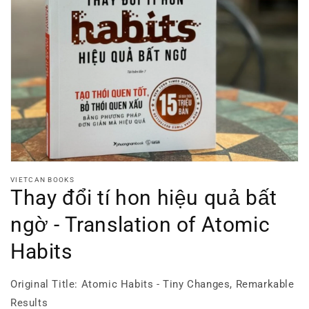
Open
media
1
in
gallery
view
VIETCAN BOOKS
Thay đổi tí hon hiệu quả bất
ngờ - Translation of Atomic
Habits
Original Title: Atomic Habits - Tiny Changes, Remarkable
Results