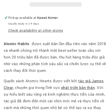
hiệu
hiệu
quả
quả
bất
bất
ngờ
ngờ
Pickup available at
Kawaii Korner
-
-
Usually ready in 2-4 days
Translation
Translation
Check availability at other stores
of
of
Atomic
Atomic
Habits
Habits
Atomic Habits
được xuất bản lần đầu tiên vào năm 2018
và nhanh chóng trở thành một best-seller toàn cầu với
hơn 20 triệu bản đã được bán, thu hút hàng triệu độc giả
nhờ vào những phân tích sâu sắc và chiến lược cụ thể về
cách thay đổi thói quen.
Quyển sách Atomic Hearts được viết bởi
tác giả James
Clear
, chuyên gia trong lĩnh vực
phát triển bản thân
. Với
sự hiểu biết sâu rộng và kinh nghiệm thực tiễn của mình,
tác giả đã đem đến một cái nhìn mới mẻ và thực tiễn về
cách mà những thói quen nhỏ bé có thể tạo ra sự thay