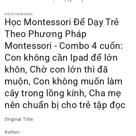
of
1
/
5
VIETCAN BOOKS
Học Montessori Để Dạy Trẻ
Theo Phương Pháp
Montessori - Combo 4 cuốn:
Con không cần Ipad để lớn
khôn, Chờ con lớn thì đã
muộn, Con không muốn làm
cây trong lồng kính, Cha mẹ
nên chuẩn bị cho trẻ tập đọc
Original Title:
Author: