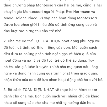
làm
làm
cây
cây
theo phương pháp Montessori của hai bà mẹ, cũng là hai
trong
trong
chuyên gia Montessori người Pháp: Ève Herrmann và
lồng
lồng
Marie-Hélène Place. Vì vậy, các hoạt động Montessori
kính,
kính,
được lựa chọn giới thiệu đều có tính ứng dụng cao và
Cha
Cha
mẹ
mẹ
đặc biệt tạo hứng thú cho trẻ nhỏ.
nên
nên
chuẩn
chuẩn
2. Cha mẹ có thể TỰ LỰA CHỌN hoạt động phù hợp với
bị
bị
độ tuổi, cá tính, sở thích riêng của con. Mỗi cuốn sách
cho
cho
đều đưa ra những phân tích ngắn gọn về hiệu quả của
trẻ
trẻ
tập
tập
hoạt động và gợi ý về độ tuổi trẻ có thể áp dụng. Tuy
đọc
đọc
nhiên, tác giả luôn khuyên khích cha mẹ quan sát, lắng
nghe và đồng hành cùng quá trình phát triển giác quan,
nhận thức của con để lựa chọn hoạt động phù hợp với bé.
3. Bộ sách TOÀN DIỆN NHẤT về thực hành Montessori
dành cho cha mẹ. Bốn cuốn sách với nhiều chủ đề khác
nhau sẽ cung cấp cho cha mẹ những hướng dẫn hoạt