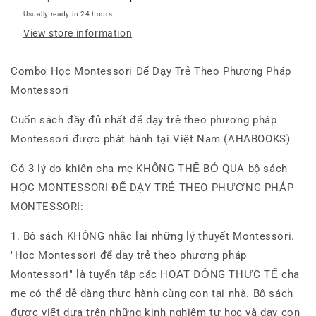
Montessori
Montessori
Usually ready in 24 hours
-
-
View store information
Combo
Combo
4
4
cuốn:
cuốn:
Combo Học Montessori Để Dạy Trẻ Theo Phương Pháp
Con
Con
Montessori
không
không
cần
cần
Cuốn sách đầy đủ nhất để dạy trẻ theo phương pháp
Ipad
Ipad
để
để
Montessori được phát hành tại Việt Nam (AHABOOKS)
lớn
lớn
khôn,
khôn,
Có 3 lý do khiến cha mẹ KHÔNG THỂ BỎ QUA bộ sách
Chờ
Chờ
HỌC MONTESSORI ĐỂ DẠY TRẺ THEO PHƯƠNG PHÁP
con
con
MONTESSORI:
lớn
lớn
thì
thì
1. Bộ sách KHÔNG nhắc lại những lý thuyết Montessori.
đã
đã
"Học Montessori để dạy trẻ theo phương pháp
muộn,
muộn,
Con
Con
Montessori" là tuyển tập các HOẠT ĐỘNG THỰC TẾ cha
không
không
mẹ có thể dễ dàng thực hành cùng con tại nhà. Bộ sách
muốn
muốn
được viết dựa trên những kinh nghiệm tự học và dạy con