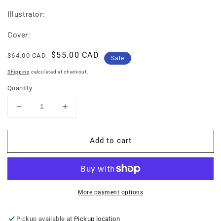
Illustrator:
Cover:
Regular
Sale
$55.00 CAD
$64.00 CAD
Sale
price
price
Shipping
calculated at checkout.
Quantity
Decrease
Increase
quantity
quantity
for
for
Add to cart
Học
Học
Montessori
Montessori
Để
Để
Dạy
Dạy
Trẻ
Trẻ
Theo
Theo
More payment options
Phương
Phương
Pháp
Pháp
Pickup available at
Pickup location