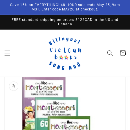
Skip to
Save 15% on EVERYTHING! 48-HOUR sale ends May 25, 9am
content
MST. Enter code MAY26 at checkout.
FREE standard shipping on orders $125CAD in the US and
Canada
Cart
Skip to
product
information