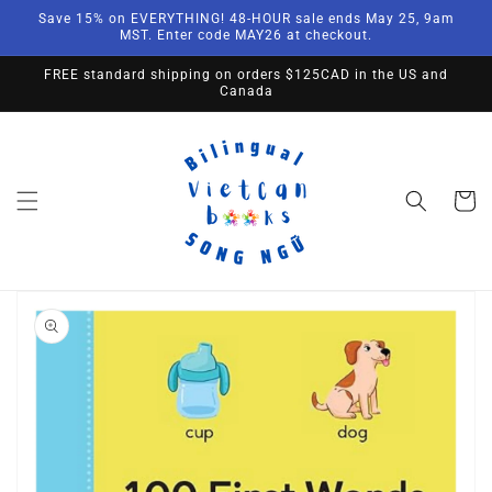
Skip to
Save 15% on EVERYTHING! 48-HOUR sale ends May 25, 9am
content
MST. Enter code MAY26 at checkout.
FREE standard shipping on orders $125CAD in the US and
Canada
Cart
Skip to
product
information