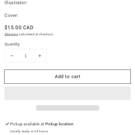
Illustrator:
Cover:
Regular
$15.00 CAD
price
Shipping
calculated at checkout.
Quantity
Decrease
Increase
quantity
quantity
for
for
Add to cart
100
100
First
First
Words
Words
for
for
Toddlers:
Toddlers:
English-
English-
Korean
Korean
Bilingual
Bilingual
Pickup available at
Pickup location
Usually ready in 24 hours