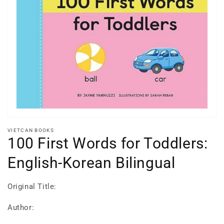
Open
media
1
in
gallery
view
VIETCAN BOOKS
100 First Words for Toddlers:
English-Korean Bilingual
Original Title:
Author: